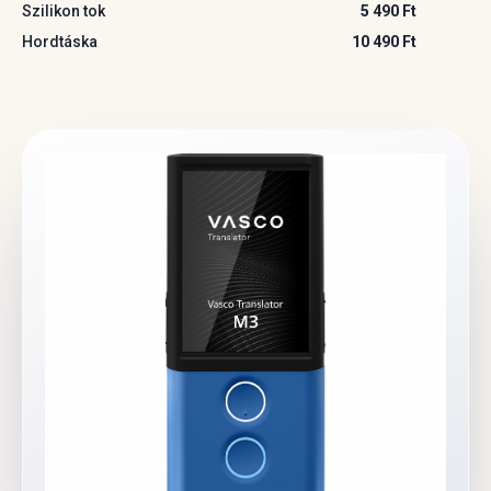
Szilikon tok
5 490 Ft
Hordtáska
10 490 Ft
04