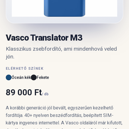
Vasco Translator M3
Klasszikus zsebfordító, ami mindenhová veled
jön.
ELÉRHETŐ SZÍNEK
Óceán kék
Fekete
89 000 Ft
/ db
A korábbi generáció jól bevált, egyszerűen kezelhető
fordítója. 40+ nyelven beszédfordítás, beépített SIM-
kártya ingyenes internettel. A Vasco oldaláról már kifutott,