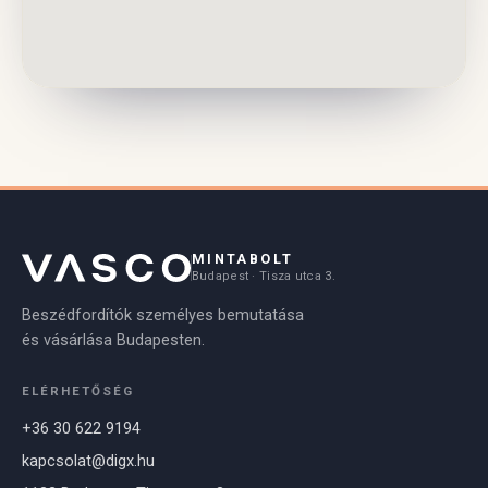
MINTABOLT
Budapest · Tisza utca 3.
Beszédfordítók személyes bemutatása
és vásárlása Budapesten.
ELÉRHETŐSÉG
+36 30 622 9194
kapcsolat@digx.hu