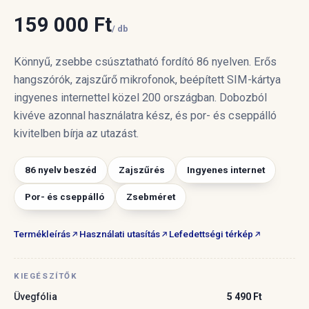
159 000 Ft
/ db
Könnyű, zsebbe csúsztatható fordító 86 nyelven. Erős
hangszórók, zajszűrő mikrofonok, beépített SIM-kártya
ingyenes internettel közel 200 országban. Dobozból
kivéve azonnal használatra kész, és por- és cseppálló
kivitelben bírja az utazást.
86 nyelv beszéd
Zajszűrés
Ingyenes internet
Por- és cseppálló
Zsebméret
Termékleírás
Használati utasítás
Lefedettségi térkép
KIEGÉSZÍTŐK
Üvegfólia
5 490 Ft