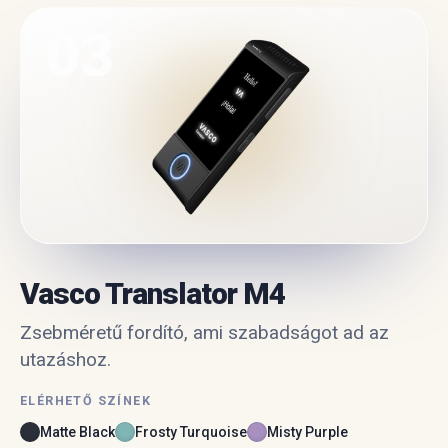
03
Vasco Translator M4
Zsebméretű fordító, ami szabadságot ad az
utazáshoz.
ELÉRHETŐ SZÍNEK
Matte Black
Frosty Turquoise
Misty Purple