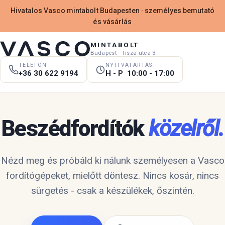
Hivatalos Vasco mintabolt Budapesten · személyes bemutató
és vásárlás
MINTABOLT
Budapest · Tisza utca 3.
TELEFON
NYITVATARTÁS
+36 30 622 9194
H - P 10:00 - 17:00
Beszédfordítók
közelről.
Nézd meg és próbáld ki nálunk személyesen a Vasco
fordítógépeket, mielőtt döntesz. Nincs kosár, nincs
sürgetés - csak a készülékek, őszintén.