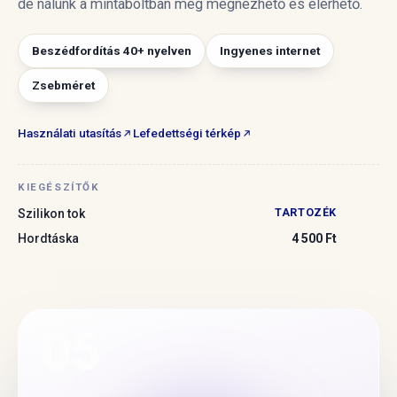
de nálunk a mintaboltban még megnézhető és elérhető.
Beszédfordítás 40+ nyelven
Ingyenes internet
Zsebméret
Használati utasítás
Lefedettségi térkép
KIEGÉSZÍTŐK
TARTOZÉK
Szilikon tok
Hordtáska
4 500 Ft
05