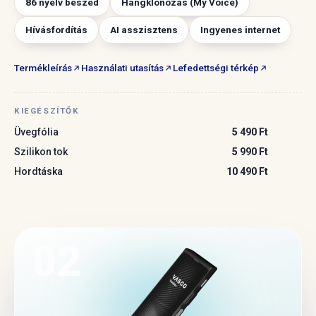
86 nyelv beszéd
Hangklónozás (My Voice)
Hívásfordítás
AI asszisztens
Ingyenes internet
Termékleírás
Használati utasítás
Lefedettségi térkép
KIEGÉSZÍTŐK
Üvegfólia
5 490 Ft
Szilikon tok
5 990 Ft
Hordtáska
10 490 Ft
02