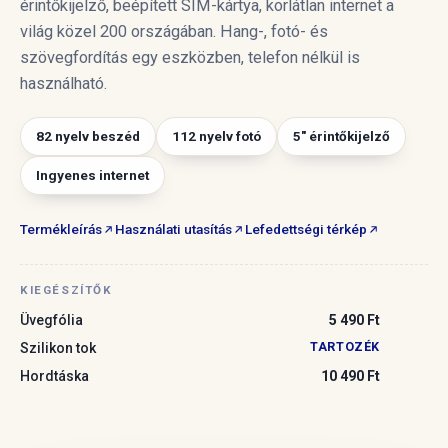
érintőkijelző, beépített SIM-kártya, korlátlan internet a
világ közel 200 országában. Hang-, fotó- és
szövegfordítás egy eszközben, telefon nélkül is
használható.
82 nyelv beszéd
112 nyelv fotó
5" érintőkijelző
Ingyenes internet
Termékleírás
Használati utasítás
Lefedettségi térkép
KIEGÉSZÍTŐK
Üvegfólia
5 490 Ft
TARTOZÉK
Szilikon tok
Hordtáska
10 490 Ft