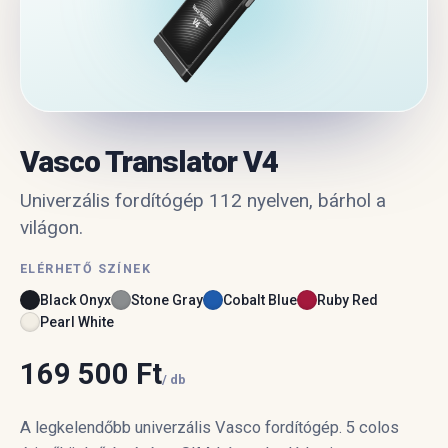
Vasco Translator V4
Univerzális fordítógép 112 nyelven, bárhol a
világon.
ELÉRHETŐ SZÍNEK
Black Onyx
Stone Gray
Cobalt Blue
Ruby Red
Pearl White
169 500 Ft
/ db
A legkelendőbb univerzális Vasco fordítógép. 5 colos