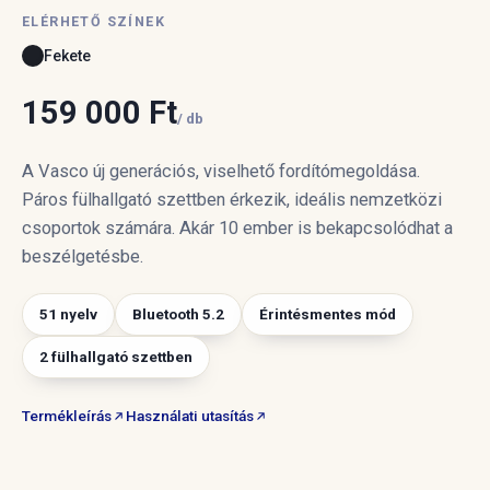
ELÉRHETŐ SZÍNEK
Fekete
159 000 Ft
/ db
A Vasco új generációs, viselhető fordítómegoldása.
Páros fülhallgató szettben érkezik, ideális nemzetközi
csoportok számára. Akár 10 ember is bekapcsolódhat a
beszélgetésbe.
51 nyelv
Bluetooth 5.2
Érintésmentes mód
2 fülhallgató szettben
Termékleírás
Használati utasítás